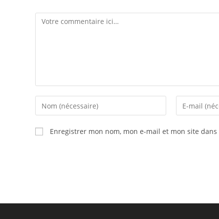
Comment
Enter
Enter
your
your
name
email
Enregistrer mon nom, mon e-mail et mon site dans
or
address
username
to
to
comment
comment