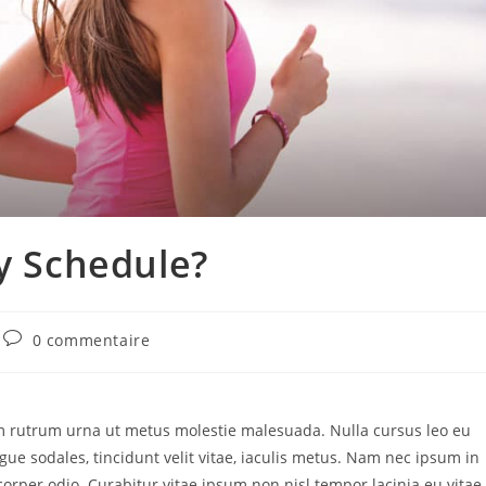
sy Schedule?
Commentaires
0 commentaire
de
la
publication :
lam rutrum urna ut metus molestie malesuada. Nulla cursus leo eu
ue sodales, tincidunt velit vitae, iaculis metus. Nam nec ipsum in
orper odio. Curabitur vitae ipsum non nisl tempor lacinia eu vitae