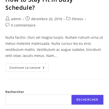
Schedule?
Auteur/autrice
Publication
Post
admin
décembre 26, 2018
Fitness
de
publiée :
category:
Commentaires
0 commentaire
la
de
publication :
la
Nulla facilisi. Duis vel magna turpis. Nullam rutrum urna ut
publication :
metus molestie malesuada. Nulla cursus leo eu eros
vestibulum mattis. Vestibulum ac augue sodales, tincidunt
velit vitae, iaculis metus. Nam…
How
Continuer La Lecture
To
Stay
Fit
In
Busy
Schedule?
Rechercher
RECHERCHER