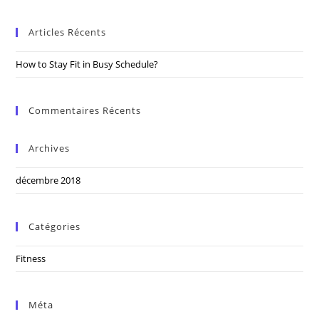
to
Articles Récents
clo
the
How to Stay Fit in Busy Schedule?
sea
pan
Commentaires Récents
Archives
décembre 2018
Catégories
Fitness
Méta